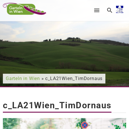
Nach was suchen Sie?
Garteln in Wien
» c_LA21Wien_TimDornaus
c_LA21Wien_TimDornaus