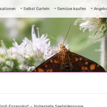
sationen
Selbst Garteln
Gemüse kaufen
Angebo
roß-Enzersdorf – Haltestelle Seefeldergasse