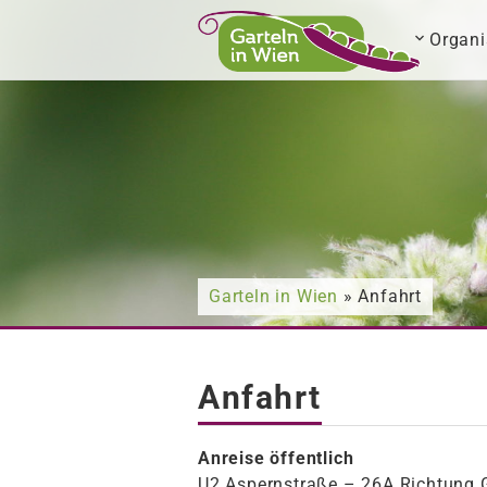
Organi
Nach was suchen Sie?
Garteln in Wien
» Anfahrt
Anfahrt
Anreise öffentlich
U2 Aspernstraße – 26A Richtung G