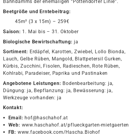
Bahndamms der ehemaligen “Pottendorfer Linie”.
Beetgröße und Erntebeitrag:
45m² (3 x 15m) – 259€
Saison:
1. Mai bis – 31. Oktober
Biologische Bewirtschaftung:
ja
Sortiment:
Erdäpfel, Karotten, Zwiebel, Lollo Bionda,
Lauch, Gelbe Rüben, Mangold, Blattpetersil Gurken,
Kürbis, Zucchini, Fisolen, Radieschen, Rote Rüben,
Kohlrabi, Paradeiser, Paprika und Pastinaken
Angebotene Leistungen:
Bodenbearbeitung: ja,
Düngung: ja, Bepflanzung: ja, Bewässerung: ja,
Werkzeuge vorhanden: ja
Kontakt:
Email:
hof@haschahof.at
Web:
www.haschahof.at/pflueckgarten-mietgaerten
FB:
www.facebook.com/Hascha.Biohof