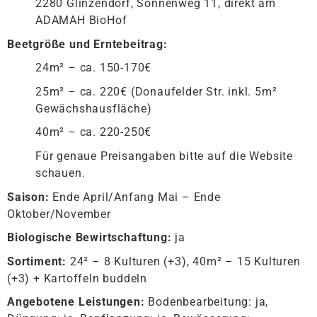
2280 Glinzendorf, Sonnenweg 11, direkt am
ADAMAH BioHof
Beetgröße und Erntebeitrag:
24m² – ca. 150-170€
25m² – ca. 220€ (Donaufelder Str. inkl. 5m²
Gewächshausfläche)
40m² – ca. 220-250€
Für genaue Preisangaben bitte auf die Website
schauen.
Saison:
Ende April/Anfang Mai – Ende
Oktober/November
Biologische Bewirtschaftung:
ja
Sortiment:
24² – 8 Kulturen (+3), 40m² – 15 Kulturen
(+3) + Kartoffeln buddeln
Angebotene Leistungen:
Bodenbearbeitung: ja,