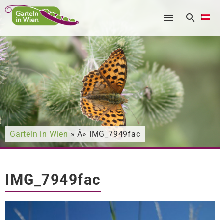
Nach was suchen Sie?
Garteln in Wien
» Â» IMG_7949fac
IMG_7949fac