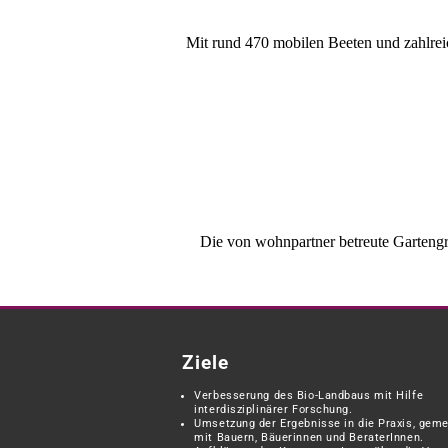
Mit rund 470 mobilen Beeten und zahlre
Die von wohnpartner betreute Gartengr
Ziele
Verbesserung des Bio-Landbaus mit Hilfe
interdisziplinärer Forschung.
Umsetzung der Ergebnisse in die Praxis, gem
mit Bauern, Bäuerinnen und BeraterInnen.