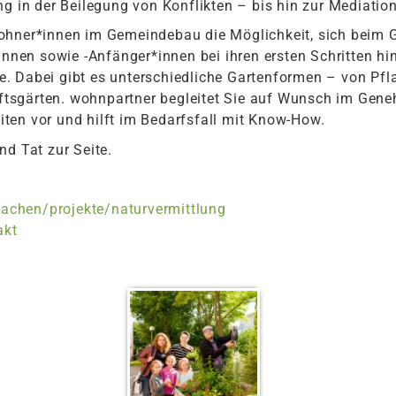
ng in der Beilegung von Konflikten – bis hin zur Mediation
ohner*innen im Gemeindebau die Möglichkeit, sich beim G
r*innen sowie -Anfänger*innen bei ihren ersten Schritten
. Dabei gibt es unterschiedliche Gartenformen – von Pfl
tsgärten. wohnpartner begleitet Sie auf Wunsch im Gen
ten vor und hilft im Bedarfsfall mit Know-How.
nd Tat zur Seite.
chen/projekte/naturvermittlung
akt