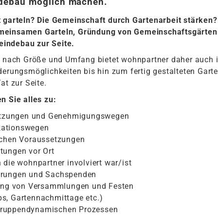
debau möglich machen.
t garteln? Die Gemeinschaft durch Gartenarbeit stärken?
meinsamen Garteln, Gründung von Gemeinschaftsgärten u
eindebau zur Seite.
Je nach Größe und Umfang bietet wohnpartner daher auch i
rderungsmöglichkeiten bis hin zum fertig gestalteten Gar
at zur Seite.
en Sie alles zu:
tzungen und Genehmigungswegen
kationswegen
ischen Voraussetzungen
tungen vor Ort
 die wohnpartner involviert war/ist
derungen und Sachspenden
ltung von Versammlungen und Festen
s, Gartennachmittage etc.)
gruppendynamischen Prozessen