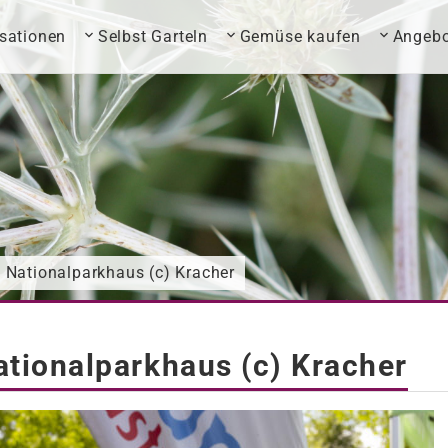
sationen
Selbst Garteln
Gemüse kaufen
Angebo
Nationalparkhaus (c) Kracher
tionalparkhaus (c) Kracher