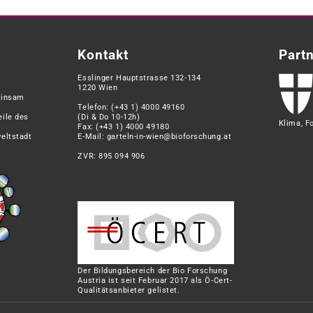
Kontakt
Part
Esslinger Hauptstrasse 132-134
1220 Wien
einsam
Telefon:
(+43 1) 4000 49160
eile des
(Di & Do 10-12h)
Klima, F
Fax: (+43 1) 4000 49180
eltstadt
E-Mail:
garteln-in-wien@bioforschung.at
ZVR: 895 094 906
Der Bildungsbereich der Bio Forschung
Austria ist seit Februar 2017 als Ö-Cert-
Qualitätsanbieter gelistet.